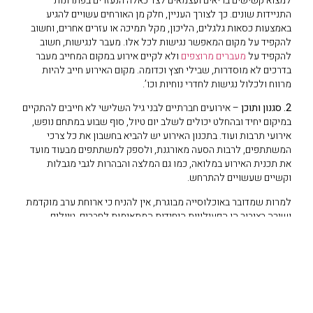
למצוא קשישים בריאים ועצמאים לצד כאלה הנעזרים בפתרונות
התניידות שונים. כך לצורך העניין, חלק מן האורחים עשויים להגיע
באמצעות כסאות גלגלים, הליכון, מקל תמיכה או עזרים אחרים, וחשוב
להקפיד על מקום המאפשר נגישות לכל אלו. מעבר לנגישות, חשוב
להקפיד על
מעברים מרוצפים
ולא לקיים אירוע במקום המחייב מעבר
בדרכים לא מוסדרות, שבילי חצץ וכדומה. מקום האירוע חייב להיות
מרווח ולכלול נגישות לחדרי נוחיות וכו’.
2. סגנון ותוכן
– אירועים חברתיים לבני גיל השלישי לא חייבים להתקיים
במיקום יחיד ובהחלט יכולים לשלב יום טיול, סוף שבוע במתחם נופש,
אירועי תרבות ועוד. בתכנון האירוע יש להביא בחשבון את כל צרכי
המשתתפים, לרבות הסעה מאורגנת, ולספק למשתתפים מבעוד מועד
את תכנית האירוע במלואה, כמו גם המלצה והבהרות לגבי מגבלות
וקשיים שעשויים להתרחש.
למרות שמדובר באוכלוסייה מבוגרת, אין להניח כי ארוחת ערב מוקדמת
ושירה בציבור הן הפעילויות היחידות המתאימות לחברים. טיולים,
הופעות חיות, משחקים ופעילויות חברתיות יכולים לתת מענה מצוין
בהתאמה לסגנון האירוע. מומלץ כמובן לתכנן ולהתאים את הקצב לטווח
הגילאים הרלוונטי.